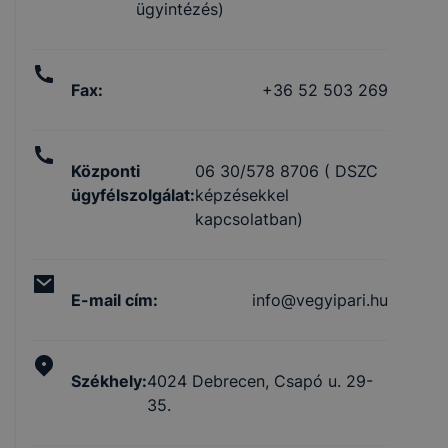
ügyintézés)
Fax
:
+36 52 503 269
Központi
06 30/578 8706 ( DSZC
ügyfélszolgálat
:
képzésekkel
kapcsolatban)
E-mail cím
:
info@vegyipari.hu
Székhely
:
4024 Debrecen, Csapó u. 29-
35.