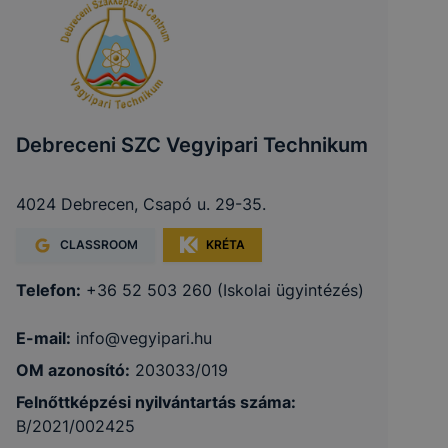
Debreceni SZC Vegyipari Technikum
4024 Debrecen, Csapó u. 29-35.
CLASSROOM
KRÉTA
Telefon:
+36 52 503 260 (Iskolai ügyintézés)
E-mail:
info@vegyipari.hu
OM azonosító:
203033/019
Felnőttképzési nyilvántartás száma:
B/2021/002425