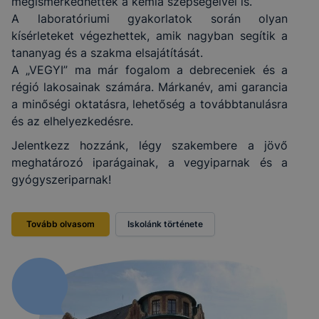
megismerkedhettek a kémia szépségeivel is.
A laboratóriumi gyakorlatok során olyan
kísérleteket végezhettek, amik nagyban segítik a
tananyag és a szakma elsajátítását.
A „VEGYI” ma már fogalom a debreceniek és a
régió lakosainak számára. Márkanév, ami garancia
a minőségi oktatásra, lehetőség a továbbtanulásra
és az elhelyezkedésre.
Jelentkezz hozzánk, légy szakembere a jövő
meghatározó iparágainak, a vegyiparnak és a
gyógyszeriparnak!
Tovább olvasom
Iskolánk története