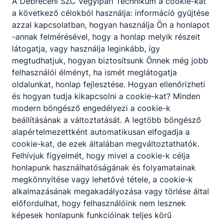
A Debreceni SZC Vegyipari Technikum a cookie-kat
Képzési
a következő célokból használja: információ gyűjtése
azzal kapcsolatban, hogyan használja Ön a honlapot
lehetőségek
-annak felmérésével, hogy a honlap melyik részeit
felnőtteknek
látogatja, vagy használja leginkább, így
megtudhatjuk, hogyan biztosítsunk Önnek még jobb
felhasználói élményt, ha ismét meglátogatja
oldalunkat, honlap fejlesztése. Hogyan ellenőrizheti
és hogyan tudja kikapcsolni a cookie-kat? Minden
modern böngésző engedélyezi a cookie-k
beállításának a változtatását. A legtöbb böngésző
Hírek
alapértelmezettként automatikusan elfogadja a
cookie-kat, de ezek általában megváltoztathatók.
Felhívjuk figyelmét, hogy mivel a cookie-k célja
honlapunk használhatóságának és folyamatainak
megkönnyítése vagy lehetővé tétele, a cookie-k
alkalmazásának megakadályozása vagy törlése által
előfordulhat, hogy felhasználóink nem lesznek
képesek honlapunk funkcióinak teljes körű