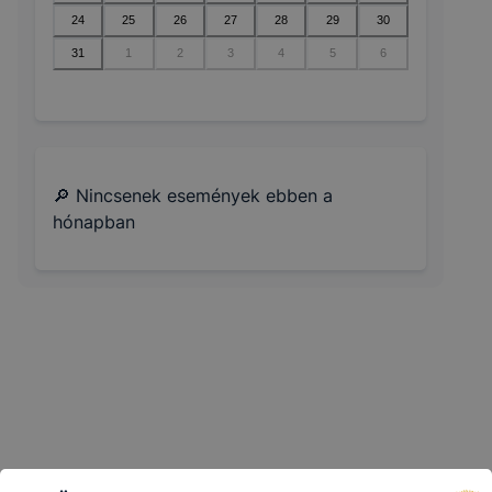
24
25
26
27
28
29
30
31
1
2
3
4
5
6
🔎 Nincsenek események ebben a
hónapban