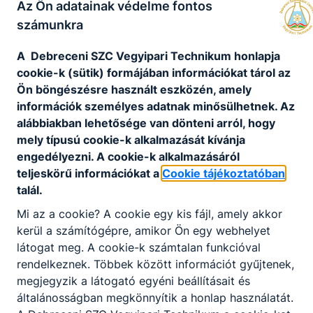
Az Ön adatainak védelme fontos
számunkra
A Debreceni SZC Vegyipari Technikum honlapja
cookie-k (sütik) formájában információkat tárol az
Ön böngészésre használt eszközén, amely
Technikumi
információk személyes adatnak minősülhetnek. Az
oktatás
alábbiakban lehetősége van dönteni arról, hogy
nyolcadikosoknak
mely típusú cookie-k alkalmazását kívánja
engedélyezni. A cookie-k alkalmazásáról
teljeskörű információkat a
Cookie tájékoztatóban
talál.
Nappali szakmai
Mi az a cookie? A cookie egy kis fájl, amely akkor
kerül a számítógépre, amikor Ön egy webhelyet
oktatás 25 éves
látogat meg. A cookie-k számtalan funkcióval
korig
rendelkeznek. Többek között információt gyűjtenek,
megjegyzik a látogató egyéni beállításait és
általánosságban megkönnyítik a honlap használatát.