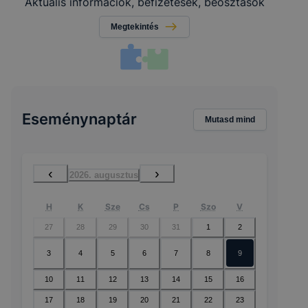
Aktuális információk, befizetések, beosztások
Megtekintés
Eseménynaptár
Mutasd mind
‹
›
2026. augusztus
H
K
Sze
Cs
P
Szo
V
27
28
29
30
31
1
2
3
4
5
6
7
8
9
10
11
12
13
14
15
16
17
18
19
20
21
22
23