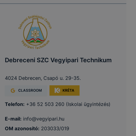
Debreceni SZC Vegyipari Technikum
4024 Debrecen, Csapó u. 29-35.
CLASSROOM
KRÉTA
Telefon:
+36 52 503 260 (Iskolai ügyintézés)
E-mail:
info@vegyipari.hu
OM azonosító:
203033/019