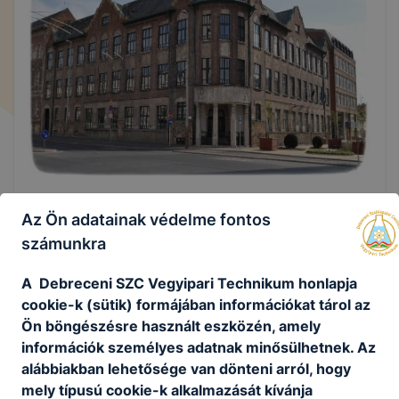
A technikum az általános műveltség
Az Ön adatainak védelme fontos
megalapozása mellett párhuzamosan biztosítja a
számunkra
felkészülést az érettségi vizsgára és a technikusi
vizsgára. Ennek megfelelően intézményünk
A Debreceni SZC Vegyipari Technikum honlapja
közismereti oktatást, ágazati alapoktatást és
cookie-k (sütik) formájában információkat tárol az
szakirányú technikus oktatást
Ön böngészésre használt eszközén, amely
folytat. Felsőoktatási partnerség vegyész
információk személyes adatnak minősülhetnek. Az
technikus képzésünk lehetővé teszi a szakirányú
alábbiakban lehetősége van dönteni arról, hogy
továbbtanulást a felsőoktatásban rövidebb
mely típusú cookie-k alkalmazását kívánja