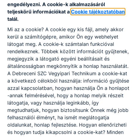
képzési idővel.
engedélyezni. A cookie-k alkalmazásáról
teljeskörű információkat a
Cookie tájékoztatóban
Iskolánkra magas színvonalú szakmai és nyelvi
talál.
képzés jellemző, a vegyipar ágazatban indítandó
6 osztályunkból egy nyelvi előkészítő évfolyam
Mi az a cookie? A cookie egy kis fájl, amely akkor
nélküli angol-magyar két tanítási nyelvű, fél
kerül a számítógépre, amikor Ön egy webhelyet
osztály angol nyelvi előkészítővel induló angol-
látogat meg. A cookie-k számtalan funkcióval
magyar két tanítási nyelvű, fél osztály német
rendelkeznek. Többek között információt gyűjtenek,
nyelvi előkészítővel induló német-magyar két
megjegyzik a látogató egyéni beállításait és
tanítási nyelvű lesz. Mindkét fél osztályban
általánosságban megkönnyítik a honlap használatát.
lehetőséget biztosítunk a másik idegen nyelv
A Debreceni SZC Vegyipari Technikum a cookie-kat
tanulására is, megfelelve így a helyi
a következő célokból használja: információ gyűjtése
munkaerőpiaci elvárásoknak.
azzal kapcsolatban, hogyan használja Ön a honlapot
-annak felmérésével, hogy a honlap melyik részeit
látogatja, vagy használja leginkább, így
megtudhatjuk, hogyan biztosítsunk Önnek még jobb
felhasználói élményt, ha ismét meglátogatja
oldalunkat, honlap fejlesztése. Hogyan ellenőrizheti
és hogyan tudja kikapcsolni a cookie-kat? Minden