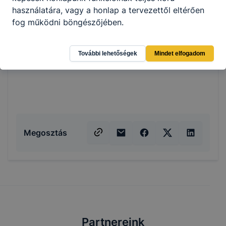
használatára, vagy a honlap a tervezettől eltérően
fog működni böngészőjében.
További lehetőségek
Mindet elfogadom
Megosztás
Partnereink