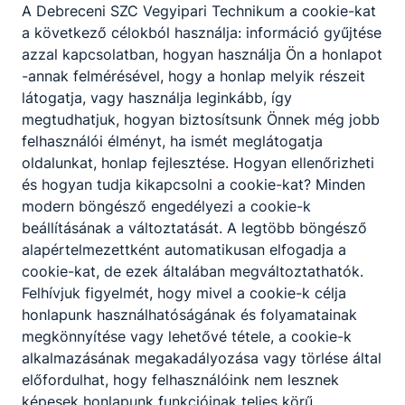
A Debreceni SZC Vegyipari Technikum a cookie-kat
a következő célokból használja: információ gyűjtése
azzal kapcsolatban, hogyan használja Ön a honlapot
-annak felmérésével, hogy a honlap melyik részeit
látogatja, vagy használja leginkább, így
megtudhatjuk, hogyan biztosítsunk Önnek még jobb
felhasználói élményt, ha ismét meglátogatja
oldalunkat, honlap fejlesztése. Hogyan ellenőrizheti
és hogyan tudja kikapcsolni a cookie-kat? Minden
modern böngésző engedélyezi a cookie-k
beállításának a változtatását. A legtöbb böngésző
alapértelmezettként automatikusan elfogadja a
cookie-kat, de ezek általában megváltoztathatók.
Felhívjuk figyelmét, hogy mivel a cookie-k célja
honlapunk használhatóságának és folyamatainak
megkönnyítése vagy lehetővé tétele, a cookie-k
alkalmazásának megakadályozása vagy törlése által
előfordulhat, hogy felhasználóink nem lesznek
képesek honlapunk funkcióinak teljes körű