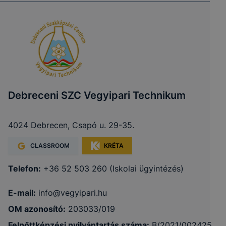
Debreceni SZC Vegyipari Technikum
4024 Debrecen, Csapó u. 29-35.
CLASSROOM
KRÉTA
Telefon:
+36 52 503 260 (Iskolai ügyintézés)
E-mail:
info@vegyipari.hu
OM azonosító:
203033/019
Felnőttképzési nyilvántartás száma:
B/2021/002425